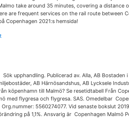
almo take around 35 minutes, covering a distance o
ere are frequent services on the rail route between
på Copenhagen 2021:s hemsida!
t
: Sök upphandling. Publicerad av. Alla, AB Bostaden 
iljebostäder, AB Härnösandshus, AB Lycksele Industr
från köpenhamn till Malmö? Se resetidtabell Från Co
Malmö med flygresa och flygresa. SAS. Omedelbar Co
- Org.nummer: 5560274077. Vid senaste bokslut 2019
örändring på 1,1%. Ansvarig är Copenhagen Malmö Po