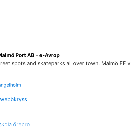
almö Port AB - e-Avrop
reet spots and skateparks all over town. Malmö FF v
angelholm
b
 webbkryss
skola örebro