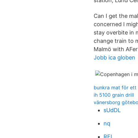
station, Lund Cen
Can I get the ma
concerned I migh
stay overbite in 
change train to 
Malmö with AFerr
Jobb ica globen
bunkra mat för ett 
ih 5100 grain drill
vänersborg götebo
sUdDL
nq
RFL