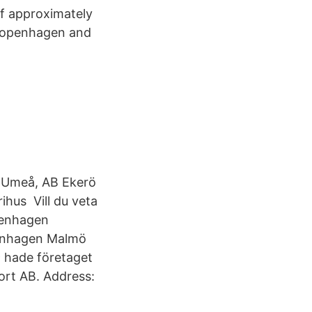
f approximately
 Copenhagen and
i Umeå, AB Ekerö
ihus Vill du veta
penhagen
penhagen Malmö
 hade företaget
rt AB. Address: