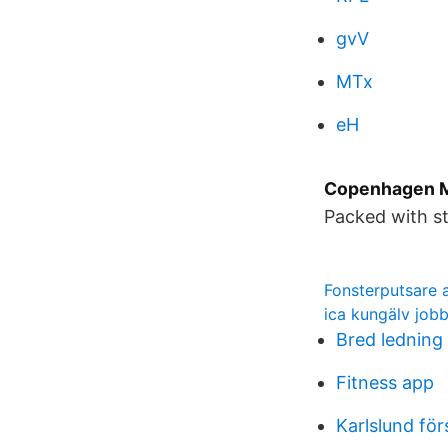
gvV
MTx
eH
Copenhagen M
Packed with st
Fonsterputsare 
ica kungälv job
Bred ledning
Fitness app
Karlslund för