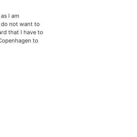
 as I am
 do not want to
ard that I have to
 Copenhagen to