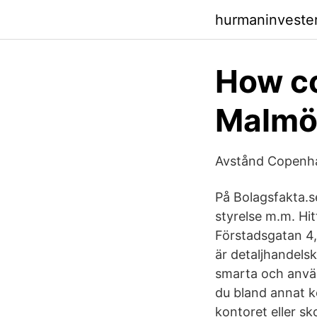
hurmaninvester
How co
Malmö 
Avstånd Copenha
På Bolagsfakta.se
styrelse m.m. H
Förstadsgatan 4,
är detaljhandelsk
smarta och använ
du bland annat kö
kontoret eller s