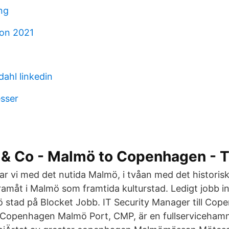
ng
on 2021
ahl linkedin
esser
s & Co - Malmö to Copenhagen - 
bar vi med det nutida Malmö, i tvåan med det histori
framåt i Malmö som framtida kulturstad. Ledigt jobb 
ö stad på Blocket Jobb. IT Security Manager till C
Copenhagen Malmö Port, CMP, är en fullservicehamn 