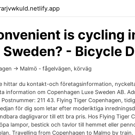
arjvwkuld.netlify.app
nvenient is cycling i
Sweden? - Bicycle 
gen → Malmö - fågelvägen, körväg
 hittar du kontakt-och företagsinformation, nyckeltal,
itta information om Copenhagen Luxe Sweden AB. Ad
 Postnummer: 211 43. Flying Tiger Copenhagen, tidig
edjan för dig som letar efter moderiktiga inredningsde
dbara dagligvaror till ett bra pris. Hos Flying Tige
pa lampor, bestick och tavlor till hemmet eller penno
kolan. Travelling from Copenhagen to Malmo by train. 