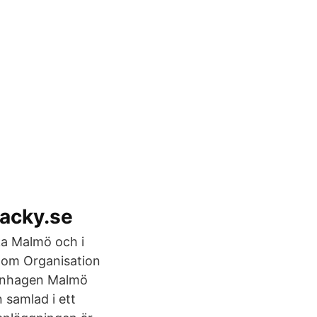
Tacky.se
ska Malmö och i
inom Organisation
openhagen Malmö
samlad i ett