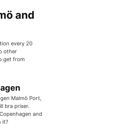
mö and
tion every 20
o other
to get from
hagen
hagen Malmö Port,
ll bra priser.
in Copenhagen and
 it?