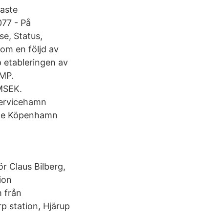
taste
77 - På
se, Status,
m en följd av
 etableringen av
CMP.
MSEK.
servicehamn
både Köpenhamn
 Claus Bilberg,
ion
 från
p station, Hjärup