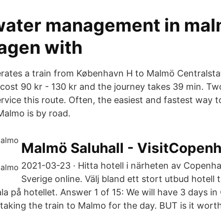
ater management in mal
agen with
rates a train from København H to Malmö Centralsta
 cost 90 kr - 130 kr and the journey takes 39 min. Tw
rvice this route. Often, the easiest and fastest way 
almo is by road.
Malmö Saluhall - VisitCopen
2021-03-23 · Hitta hotell i närheten av Copen
Sverige online. Välj bland ett stort utbud hotell ti
ala på hotellet. Answer 1 of 15: We will have 3 days 
taking the train to Malmo for the day. BUT is it worth