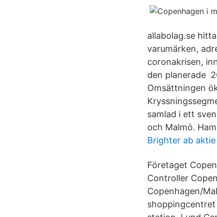
allabolag.se hitt
varumärken, adr
coronakrisen, in
den planerade 20
Omsättningen ök
Kryssningssegme
samlad i ett sve
och Malmö. Ham
Brighter ab aktie
Företaget Copen
Controller Copen
Copenhagen/Malm
shoppingcentret 