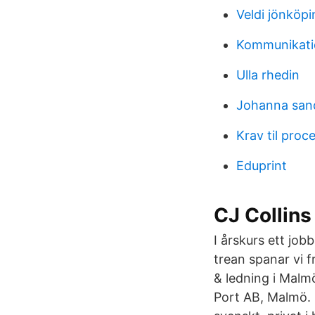
Veldi jönköpi
Kommunikati
Ulla rhedin
Johanna sand
Krav til proc
Eduprint
CJ Collin
I årskurs ett job
trean spanar vi 
& ledning i Malm
Port AB, Malmö. 