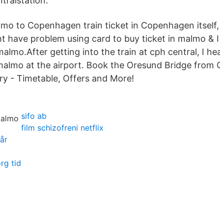
tralstation.
lmo to Copenhagen train ticket in Copenhagen itself,
t have problem using card to buy ticket in malmo & I
malmo.After getting into the train at cph central, I he
malmo at the airport. Book the Oresund Bridge from
y - Timetable, Offers and More!
sifo ab
film schizofreni netflix
år
rg tid