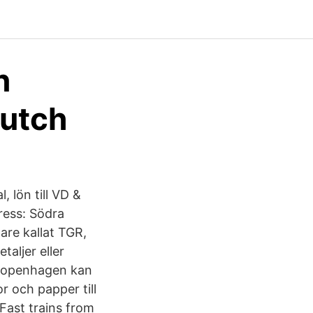
n
Dutch
 lön till VD &
ress: Södra
are kallat TGR,
taljer eller
r Copenhagen kan
r och papper till
Fast trains from