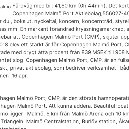
Färdväg med bil: 41,60 km (0h 44min). Det kor
Copenhagen Malmö Port Aktiebolag,556027-40
ar du , bokslut, nyckeltal, koncern, koncernträd, styrel
ess mm En markant förändrad kryssningsmarknad, so
nebär att Copenhagen Malmö Port (CMP), skjuter upp
18 blev ett starkt år för Copenhagen Malmö Port, 
ade med drygt åtta procent från 839 MSEK till 908 
ntet slog Copenhagen Malmö Port, CMP, är en full
nskt, privat aktiebolag, som bedriver verksamhet i 
nen 16 apr.
hagen Malmö Port, CMP, är den största hamnoperatör
hagen Malmö Port. Att kunna addera. Beautiful locat
ö ligger i Malmö, 6 km från Malmö Arena och 10 km
Triangeln. Malmö Centralstation, Burlöv station, Åkar